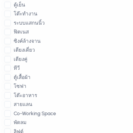
ตู้เย็น
โต๊ะทำงาน
ระบบแสกนนิ้ว
ฟิตเนส
ซิงค์ล้างจาน
เตียงเดี่ยว
เตียงคู่
ทีวี
ตู้เสื้อผ้า
โซฟา
โต๊ะอาหาร
สายแลน
Co-Working Space
พัดลม
ลิฟต์