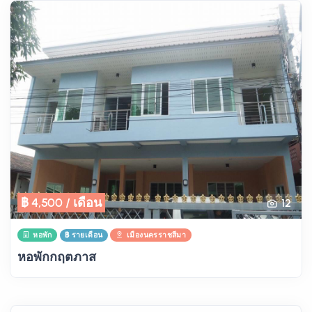
฿ 4,500 / เดือน
12
หอพัก
฿ รายเดือน
เมืองนครราชสีมา
หอพักกฤตภาส