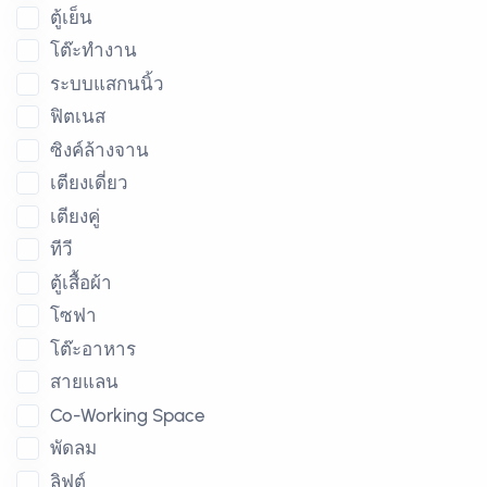
ตู้เย็น
โต๊ะทำงาน
ระบบแสกนนิ้ว
ฟิตเนส
ซิงค์ล้างจาน
เตียงเดี่ยว
เตียงคู่
ทีวี
ตู้เสื้อผ้า
โซฟา
โต๊ะอาหาร
สายแลน
Co-Working Space
พัดลม
ลิฟต์