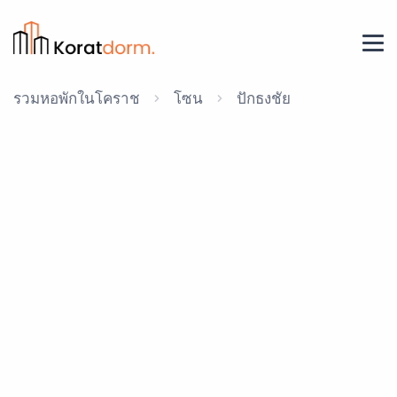
รวมหอพักในโคราช
โซน
ปักธงชัย