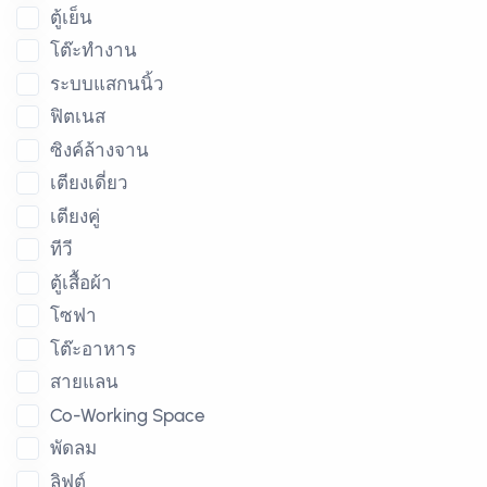
ตู้เย็น
โต๊ะทำงาน
ระบบแสกนนิ้ว
ฟิตเนส
ซิงค์ล้างจาน
เตียงเดี่ยว
เตียงคู่
ทีวี
ตู้เสื้อผ้า
โซฟา
โต๊ะอาหาร
สายแลน
Co-Working Space
พัดลม
ลิฟต์