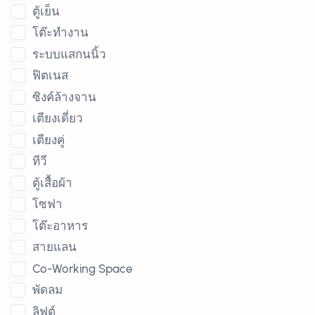
ตู้เย็น
โต๊ะทำงาน
ระบบแสกนนิ้ว
ฟิตเนส
ซิงค์ล้างจาน
เตียงเดี่ยว
เตียงคู่
ทีวี
ตู้เสื้อผ้า
โซฟา
โต๊ะอาหาร
สายแลน
Co-Working Space
พัดลม
ลิฟต์